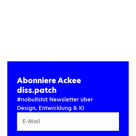
Abonniere Ackee
diss.patch
#nobullshit Newsletter über
Design, Entwicklung & KI
E-Mail