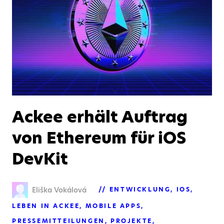
Ackee erhält Auftrag
von Ethereum für iOS
DevKit
Eliška Vokálová
ENTWICKLUNG
IOS
LEBEN IN ACKEE
MOBILE APPS
PRESSEMITTEILUNGEN
PROJEKTE