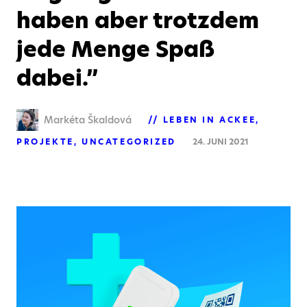
haben aber trotzdem
jede Menge Spaß
dabei.”
Markéta Škaldová
LEBEN IN ACKEE
PROJEKTE
UNCATEGORIZED
24. JUNI 2021