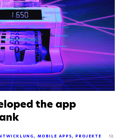
loped the app
Bank
NTWICKLUNG
MOBILE APPS
PROJEKTE
12.