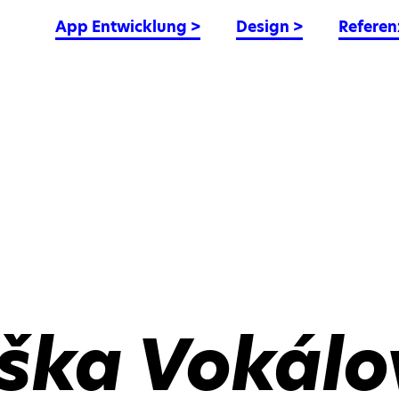
App Entwicklung
>
Design
>
Referen
iška Vokál