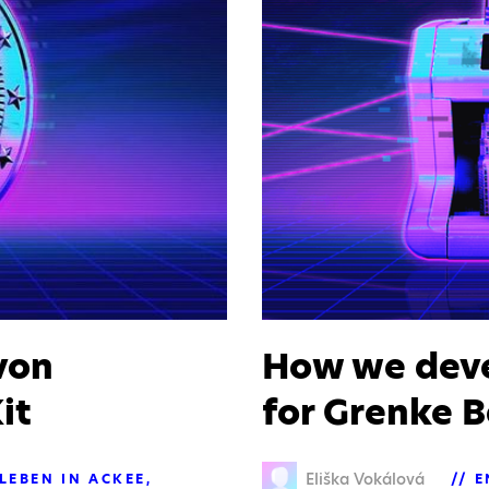
von
How we deve
it
for Grenke 
Eliška Vokálová
LEBEN IN ACKEE
E