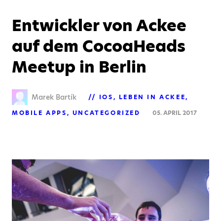
Entwickler von Ackee
auf dem CocoaHeads
Meetup in Berlin
Marek Bartík
IOS
LEBEN IN ACKEE
MOBILE APPS
UNCATEGORIZED
05. APRIL 2017