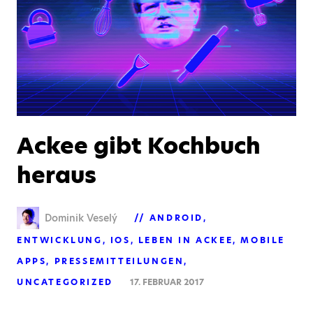
Ackee gibt Kochbuch
heraus
Dominik Veselý
ANDROID
ENTWICKLUNG
IOS
LEBEN IN ACKEE
MOBILE
APPS
PRESSEMITTEILUNGEN
UNCATEGORIZED
17. FEBRUAR 2017