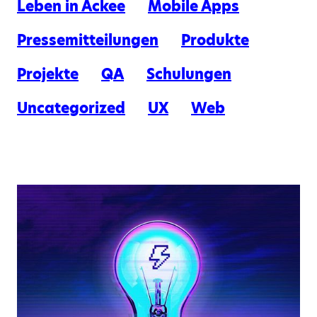
Leben in Ackee
Mobile Apps
Pressemitteilungen
Produkte
Projekte
QA
Schulungen
Uncategorized
UX
Web