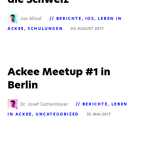
Jan Mísař
BERICHTE
IOS
LEBEN IN
ACKEE
SCHULUNGEN
03. AUGUST 2017
Ackee Meetup #1 in
Berlin
Dr. Josef Gattermayer
BERICHTE
LEBEN
IN ACKEE
UNCATEGORIZED
25. MAI 2017