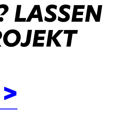
? LASSEN
ROJEKT
 >