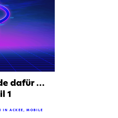
de dafür …
l 1
N IN ACKEE
MOBILE