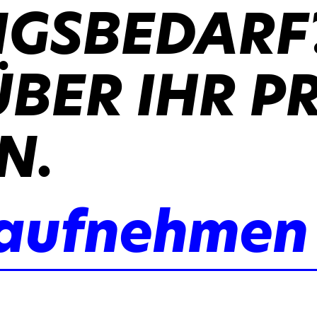
GSBEDARF
ÜBER IHR P
N.
 aufnehmen