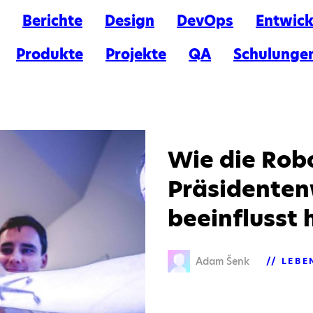
Berichte
Design
DevOps
Entwic
Produkte
Projekte
QA
Schulunge
Wie die Robo
Präsidenten
beeinflusst
Adam Šenk
LEBE