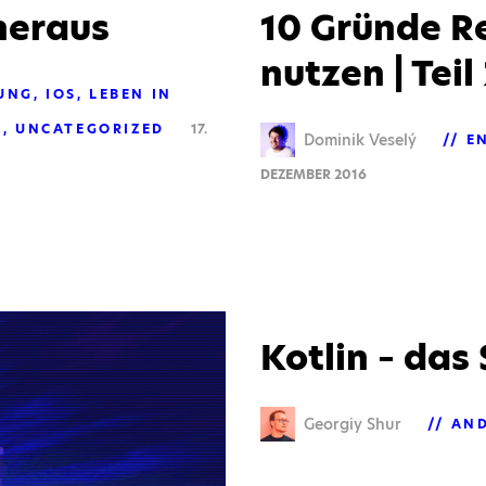
heraus
10 Gründe Re
nutzen | Teil
UNG
IOS
LEBEN IN
N
UNCATEGORIZED
17.
Dominik Veselý
E
DEZEMBER 2016
Kotlin – das
Georgiy Shur
AN