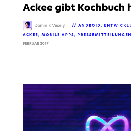
Ackee gibt Kochbuch 
Dominik Veselý
ANDROID
ENTWICKL
ACKEE
MOBILE APPS
PRESSEMITTEILUNGE
FEBRUAR 2017