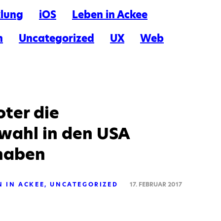
klung
iOS
Leben in Ackee
n
Uncategorized
UX
Web
ter die
wahl in den USA
 haben
N IN ACKEE
UNCATEGORIZED
17. FEBRUAR 2017