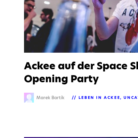
Ackee auf der Space 
Opening Party
Marek Bartík
LEBEN IN ACKEE
UNCA