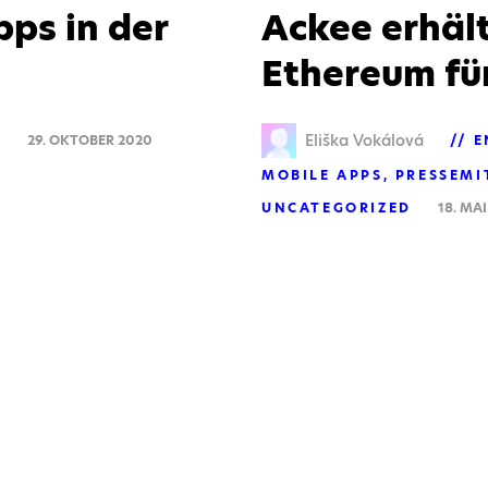
pps in der
Ackee erhäl
Ethereum fü
Eliška Vokálová
S
29. OKTOBER 2020
E
MOBILE APPS
PRESSEMI
UNCATEGORIZED
18. MAI