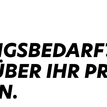
GSBEDARF
ÜBER IHR P
N.