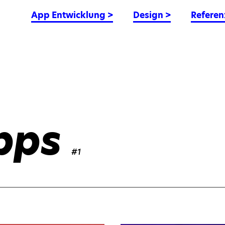
App Entwicklung
>
Design
>
Referen
pps
#1