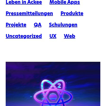
Leben in Ackee
Mobile Apps
Pressemitteilungen
Produkte
Projekte
QA
Schulungen
Uncategorized
UX
Web