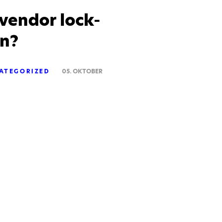
endor lock-
un?
ATEGORIZED
05. OKTOBER