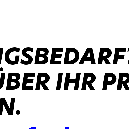
GSBEDARF
ÜBER IHR P
N.