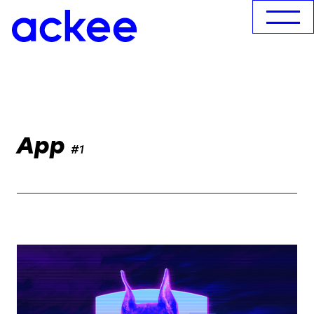
App
#1