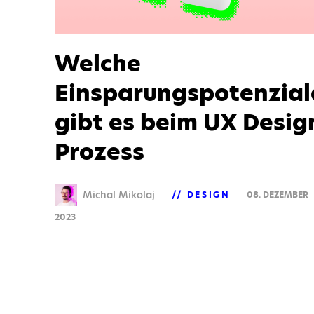
Welche
Einsparungspotenzial
gibt es beim UX Desig
Prozess
Michal Mikolaj
DESIGN
08. DEZEMBER
2023