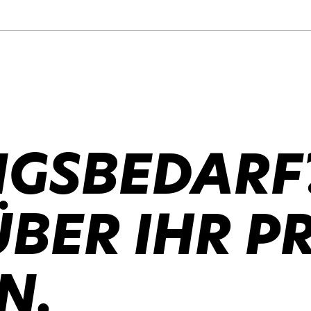
GSBEDARF
ÜBER IHR P
N.