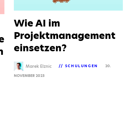
Wie AI im
Projektmanagement
e
einsetzen?
n
Marek Elznic
SCHULUNGEN
20.
NOVEMBER 2023