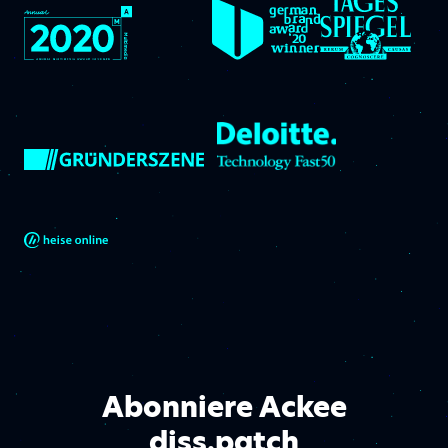
Abonniere Ackee
diss.patch