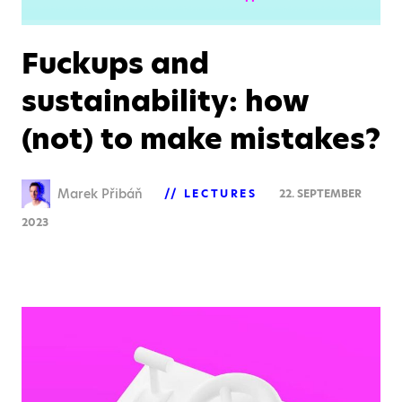
Fuckups and
sustainability: how
(not) to make mistakes?
Marek Přibáň
LECTURES
22. SEPTEMBER
2023