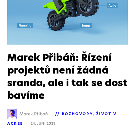
Marek Přibáň: Řízení
projektů není žádná
sranda, ale i tak se dost
bavíme
Marek Přibáň
ROZHOVORY
ŽIVOT V
ACKEE
24. JUNI 2021