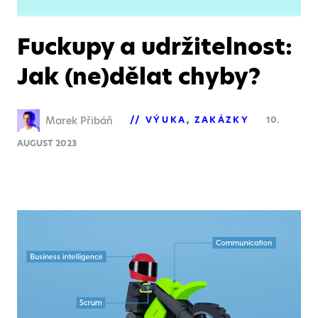
Fuckupy a udržitelnost:
Jak (ne)dělat chyby?
Marek Přibáň
VÝUKA
ZAKÁZKY
10.
AUGUST 2023