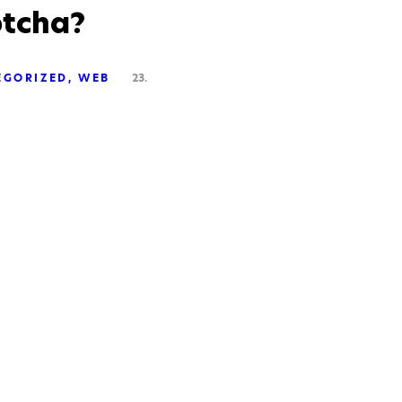
ptcha?
EGORIZED
WEB
23.