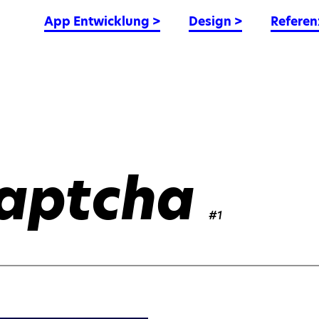
App Entwicklung
>
Design
>
Referen
aptcha
#1