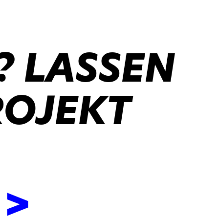
? LASSEN
ROJEKT
 >