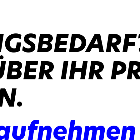
GSBEDARF
ÜBER IHR P
N.
 aufnehmen