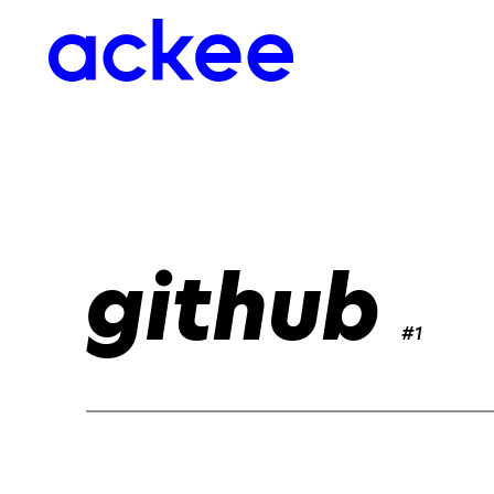
github
#1