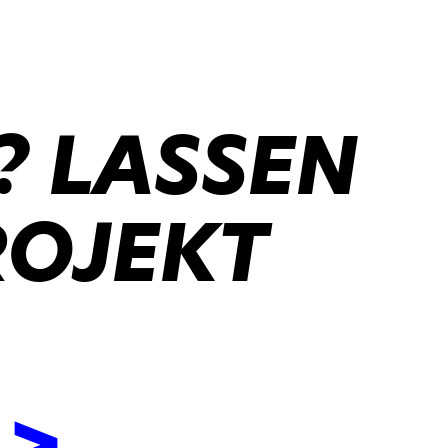
? LASSEN
ROJEKT
 >