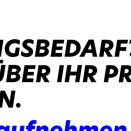
GSBEDARF
ÜBER IHR P
N.
 aufnehmen